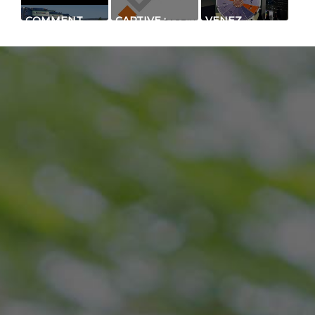
COMMENT
CAPTIVE :
VENEZ
LUTTER
BARRIÈRE À
TENTER
CONTRE LE
INFRAROUGE
VOTRE
VOL DE
STANDARD
CHANCE SUR
CARBURANT ?
QUADRUPLE
NOTRE
FAISCEAUX
STAND DE
DÉTECTION
PÉRIMÉTRIQUE
MADE IN
FRANCE