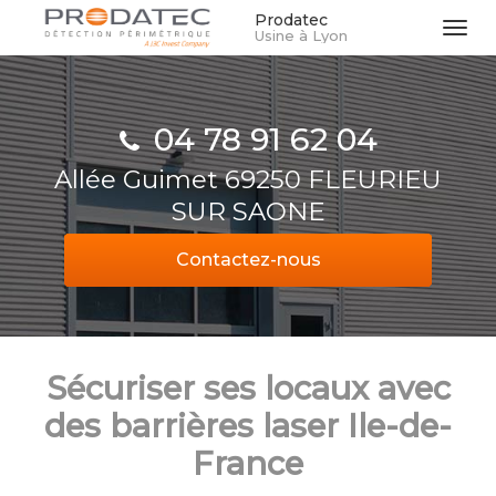
Aller
Prodatec
Tog
Usine à Lyon
au
navi
contenu
principal
04 78 91 62 04
Allée Guimet 69250 FLEURIEU
SUR SAONE
Contactez-
nous
Sécuriser ses locaux avec
des barrières laser Ile-de-
France