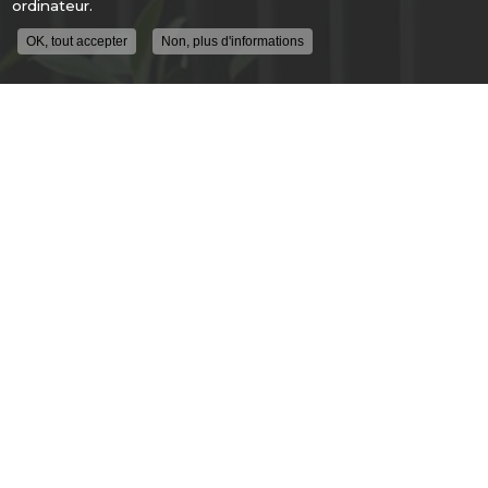
ordinateur.
OK, tout accepter
Non, plus d'informations
ENTREPRISE DE SÉCURITÉ À LYON
ALLÉE GUIMET
69250 FLEURIEU SUR SAONE
04 78 91 62 04
DU LUNDI AU VENDREDI
9H - 12H30
14H00 - 18H