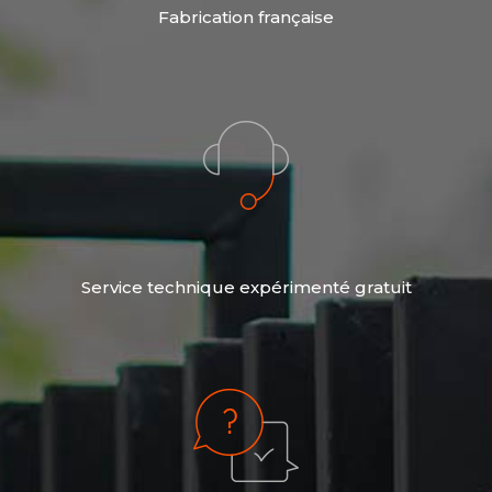
Fabrication française
Service technique expérimenté gratuit