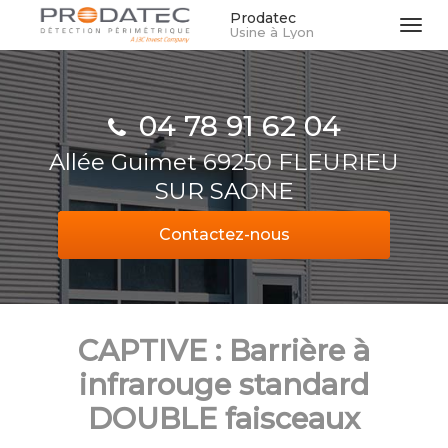
Aller
Prodatec
Tog
Usine à Lyon
au
navi
contenu
principal
04 78 91 62 04
Allée Guimet 69250 FLEURIEU
SUR SAONE
Contactez-
nous
CAPTIVE : Barrière à
infrarouge standard
DOUBLE faisceaux