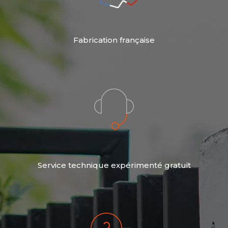
Fabrication française
Service technique expérimenté gratuit