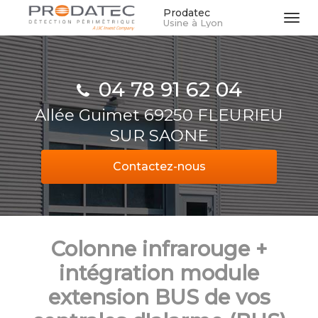
Aller
Prodatec
Tog
Usine à Lyon
au
navi
contenu
principal
04 78 91 62 04
Allée Guimet 69250 FLEURIEU
SUR SAONE
Contactez-
nous
Colonne infrarouge +
intégration module
extension BUS de vos