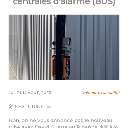
centrales d'alarme (BUS)
LUNDI, 14 AOÛT, 2023
Voir toute l'actualité
🎤 FEATURING 🎶
Non, on ne vous annonce pas le nouveau
tube avec David Guetta ou Rihanna 🕺🏼👩‍🎤