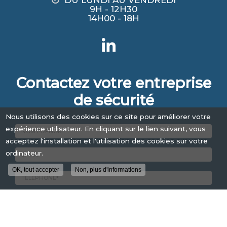
9H - 12H30
14H00 - 18H
Contactez votre entreprise
de sécurité
Nous utilisons des cookies sur ce site pour améliorer votre
expérience utilisateur. En cliquant sur le lien suivant, vous
acceptez l'installation et l'utilisation des cookies sur votre
Nom
ordinateur.
-
OK, tout accepter
Non, plus d'informations
Prénom
Email
:
:
*
*
Tél.
:
*
Code