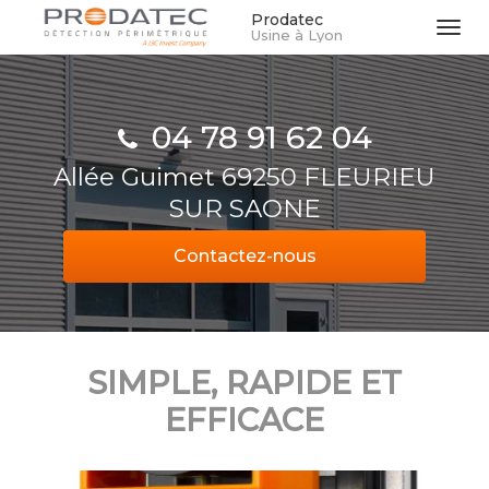
Aller
Prodatec
Tog
Usine à Lyon
au
navi
contenu
principal
04 78 91 62 04
Allée Guimet 69250 FLEURIEU
SUR SAONE
Contactez-
nous
SIMPLE, RAPIDE ET
EFFICACE