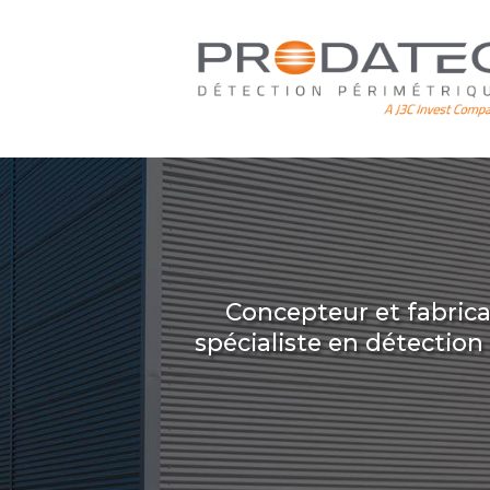
Aller
au
contenu
principal
Concepteur et fabric
spécialiste en détectio