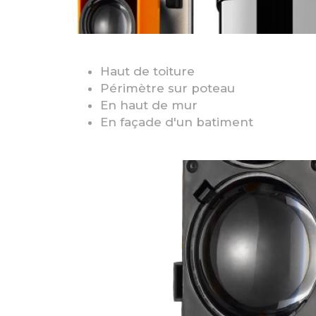
Haut de toiture
Périmètre sur poteau
En haut de mur
En façade d'un batiment