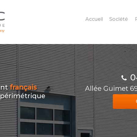
Accueil
Société
0
ant
français
Allée Guimet 
n périmétrique