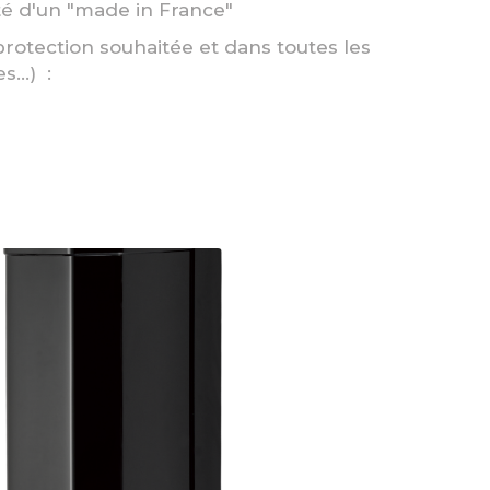
ité d'un "made in France"
protection souhaitée et dans toutes les
s...) :