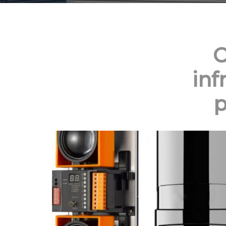
C
inf
p