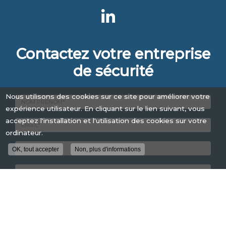
Contactez votre entreprise
de sécurité
Nous utilisons des cookies sur ce site pour améliorer votre
expérience utilisateur. En cliquant sur le lien suivant, vous
acceptez l'installation et l'utilisation des cookies sur votre
Nom
-
ordinateur.
Prénom
Email
OK, tout accepter
Non, plus d'informations
:
:
*
*
Tél.
:
*
Code
postal
*