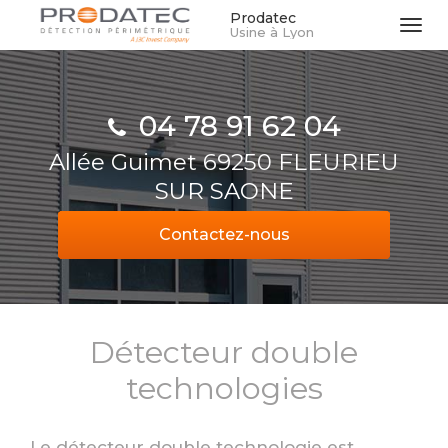
Aller
Prodatec
Tog
Usine à Lyon
au
navi
contenu
principal
04 78 91 62 04
Allée Guimet 69250 FLEURIEU
SUR SAONE
Contactez-
nous
Détecteur double
technologies
Le détecteur double technologie est