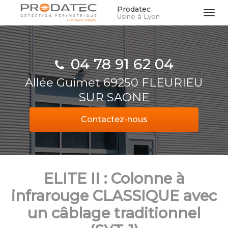
Aller
Prodatec
Tog
Usine à Lyon
au
navi
contenu
principal
04 78 91 62 04
Allée Guimet 69250 FLEURIEU
SUR SAONE
Contactez-
nous
ELITE II : Colonne à
infrarouge CLASSIQUE avec
un câblage traditionnel