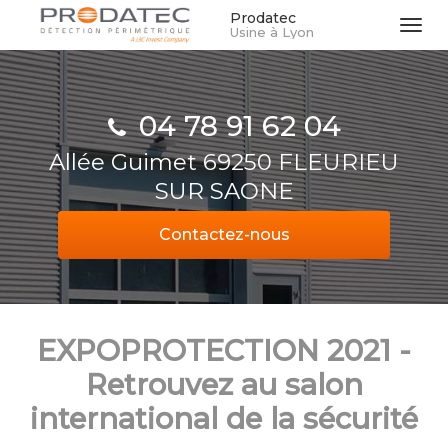
Aller
Prodatec
Tog
Usine à Lyon
au
navi
contenu
principal
04 78 91 62 04
Allée Guimet 69250 FLEURIEU
SUR SAONE
Contactez-
nous
EXPOPROTECTION 2021 -
Retrouvez au salon
international de la sécurité