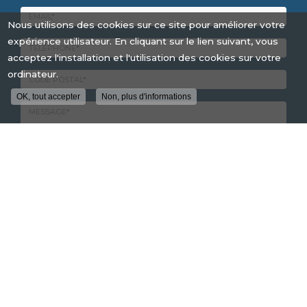
Nom
Nous utilisons des cookies sur ce site pour améliorer votre
-
Prénom
expérience utilisateur. En cliquant sur le lien suivant, vous
Email
:
:
acceptez l'installation et l'utilisation des cookies sur votre
*
*
ordinateur.
Tél.
:
OK, tout accepter
Non, plus d'informations
*
Code
postal
*
Message
:
Envoyer
*
En savoir +
PRODATEC, Entreprise de sécurité