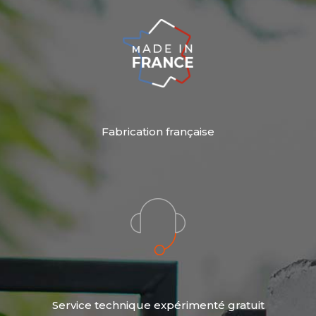
Fabrication française
Service technique expérimenté gratuit