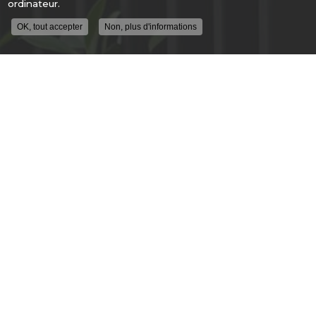
ordinateur.
OK, tout accepter
Non, plus d'informations
ENTREPRISE DE SÉCURITÉ À LYON
ALLÉE GUIMET
69250 FLEURIEU SUR SAONE
04 78 91 62 04
DU LUNDI AU VENDREDI
9H - 12H30
14H00 - 18H