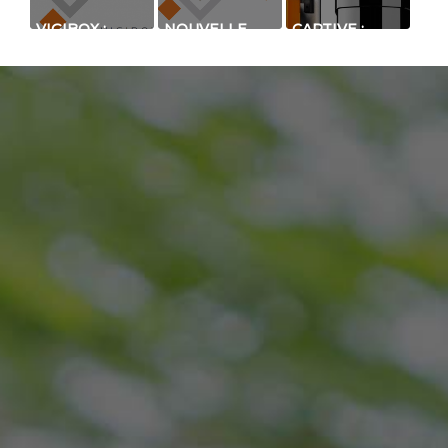
VIGIBOX :
NOUVELLE
CAPTIVE :
SYSTÈME DE
BROCHURE
PETITE
DÉTECTION
GÉNÉRALE -
BARRIÈRE
DE CHOCS
DÉTECTION
INFRAROUGE
SUR CLÔTURE
PÉRIMÉTRIQUE
POUR TOUT
MONO ZONE
2021
TYPE DE
PROTECTION
PÉRIMÉTRIQUE