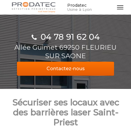
Aller
Prodatec
Tog
Usine à Lyon
au
navi
contenu
principal
04 78 91 62 04
Allée Guimet 69250 FLEURIEU
SUR SAONE
Contactez-
nous
Sécuriser ses locaux avec
des barrières laser Saint-
Priest