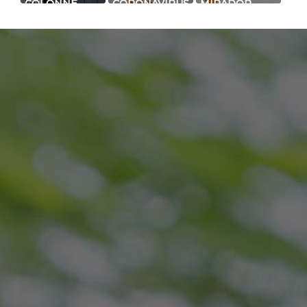
COLONNE
CORONAVIRUS
MIRADOR
INFRAROUGE
(COVID-19) :
ZONING :
+
PRODATEC
COLONNE À
INTÉGRATION
MAINTIENT
INFRAROUGE
MODULE
SES ACTIVITÉS
BUS AVEC LA
EXTENSION
!
FONCTION DE
BUS DE VOS
ZONING
CENTRALES
D'ALARME
(BUS)