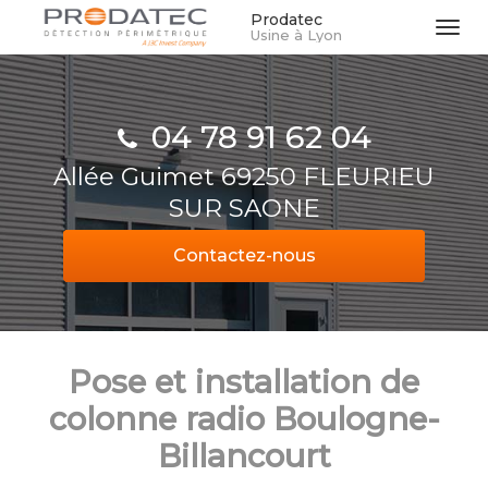
Aller
Prodatec
Tog
Usine à Lyon
au
navi
contenu
principal
04 78 91 62 04
Allée Guimet 69250 FLEURIEU
SUR SAONE
Contactez-
nous
Pose et installation de
colonne radio Boulogne-
Billancourt