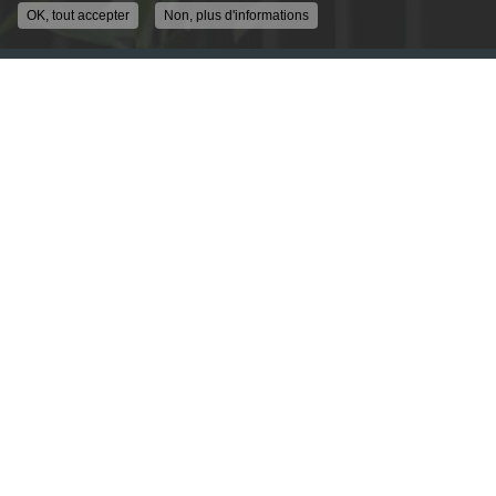
OK, tout accepter
Non, plus d'informations
ENTREPRISE DE SÉCURITÉ À LYON
ALLÉE GUIMET
69250 FLEURIEU SUR SAONE
04 78 91 62 04
DU LUNDI AU VENDREDI
9H - 12H30
14H00 - 18H