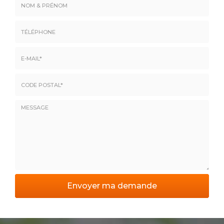
Nom
&
Prénom
Téléphone
E-
mail
*
Code
postal
*
Message
Envoyer ma demande