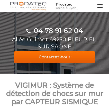
Aller
Prodatec
Tog
Usine à Lyon
au
navi
contenu
principal
04 78 91 62 04
Allée Guimet 69250 FLEURIEU
SUR SAONE
Contactez-
nous
VIGIMUR : Système de
détection de chocs sur mur
par CAPTEUR SISMIQUE