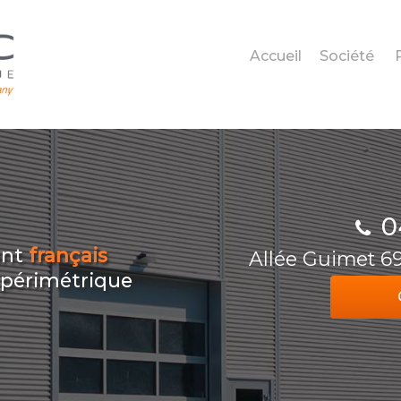
Accueil
Société
0
ant
français
Allée Guimet 
n périmétrique