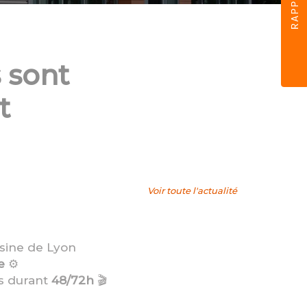
 sont
t
Voir toute l'actualité
sine de Lyon
e
⚙️
es durant
48/72h
🎬