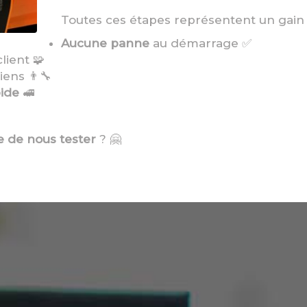
Toutes ces étapes représentent un gain
Aucune panne
au démarrage ✅
client 🧩
ens 👨‍🔧
pide
🚅
e de nous tester
? 🤗