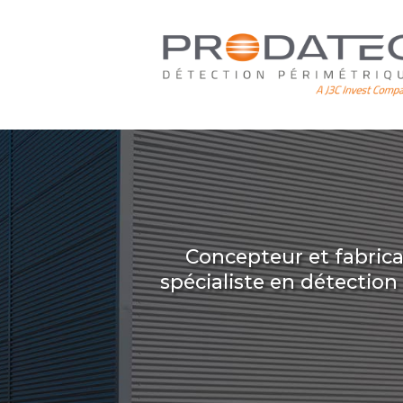
Aller
au
contenu
principal
Concepteur et fabric
spécialiste en détectio