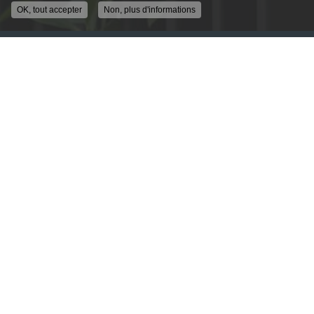
OK, tout accepter
Non, plus d'informations
ENTREPRISE DE SÉCURITÉ À LYON
ALLÉE GUIMET
69250 FLEURIEU SUR SAONE
04 78 91 62 04
DU LUNDI AU VENDREDI
9H - 12H30
14H00 - 18H