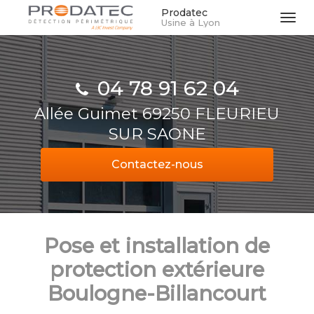
Aller
Prodatec
Tog
Usine à Lyon
au
navi
contenu
principal
04 78 91 62 04
Allée Guimet 69250 FLEURIEU
SUR SAONE
Contactez-
nous
Pose et installation de
protection extérieure
Boulogne-Billancourt