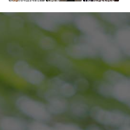
VIGISECTEUR :
VOUS
UN INCENDIE
SYSTÈME DE
SOUHAITEZ
CRIMINEL QUI
DÉTECTION
PROTÉGER
AURAIT PU
DE CHOCS
UN MUR ?
ÊTRE ÉVITÉ
SUR CLÔTURE
NOUS AVONS
GRÂCE
MULTIZONE
LA SOLUTION !
À PRODATEC