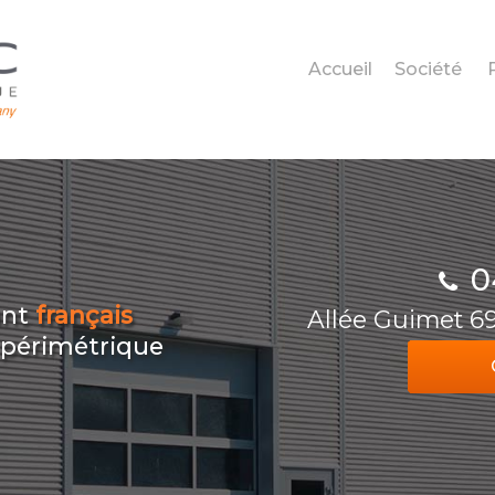
Accueil
Société
0
ant
français
Allée Guimet 
n périmétrique