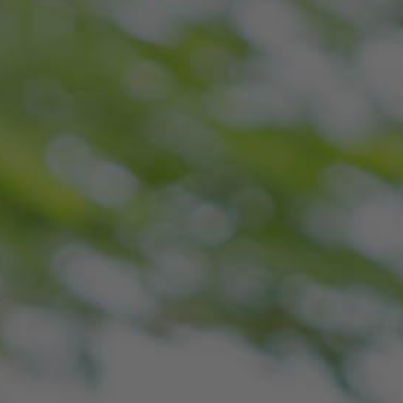
INTERNATIONAL
FAISCEAUX
AU SALON
DE LA
PORTÉE 100M
EXPOPROTECTION
SÉCURITÉ
AVEC CAPOT
À PARIS
ANTIGIVRE
BREVETÉ