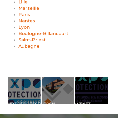
Lille
Marseille
Paris
Nantes
Lyon
Boulogne-Billancourt
Saint-Priest
Aubagne
EXPOPROTECTION
FOCAL -
VENEZ
2021 -
BARRIÈRE
DÉCOUVRIR
RETROUVEZ
INFRAROUGE
NOS
AU SALON
TRIPLE
NOUVEAUTÉS