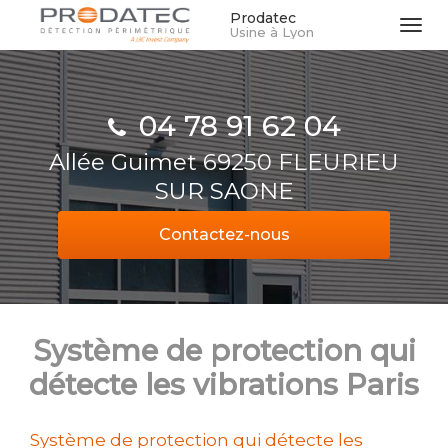
Aller
Prodatec
Tog
Usine à Lyon
au
navi
contenu
principal
04 78 91 62 04
Allée Guimet 69250 FLEURIEU
SUR SAONE
Contactez-
nous
Système de protection qui
détecte les vibrations Paris
Système de protection qui détecte les