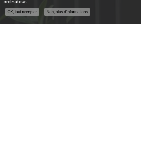
ordinateur.
OK, tout accepter
Non, plus d'informations
ENTREPRISE DE SÉCURITÉ À LYON
ALLÉE GUIMET
69250 FLEURIEU SUR SAONE
04 78 91 62 04
DU LUNDI AU VENDREDI
9H - 12H30
14H00 - 18H