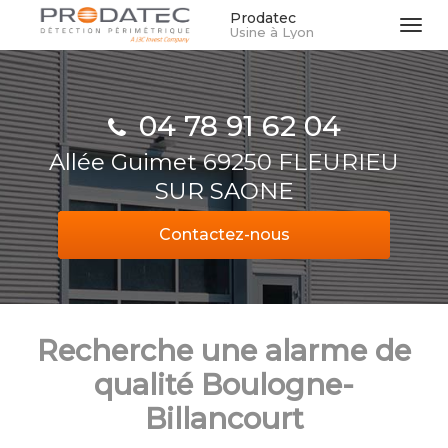
Aller
Prodatec
Tog
Usine à Lyon
au
navi
contenu
principal
04 78 91 62 04
Allée Guimet 69250 FLEURIEU
SUR SAONE
Contactez-
nous
Recherche une alarme de
qualité Boulogne-
Billancourt