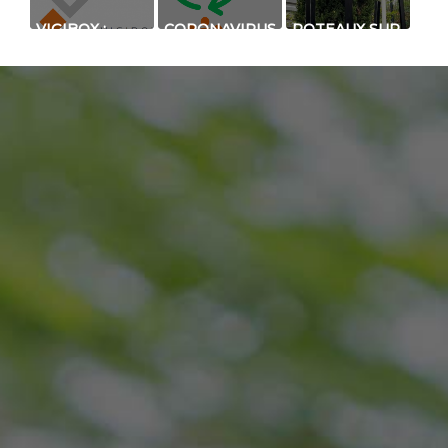
VIGIBOX :
CORONAVIRUS
POTEAUX SUR
SYSTÈME DE
(COVID-19) :
MESURE
DÉTECTION
PRODATEC
POUR
DE CHOCS
MAINTIENT
CAMÉRA
SUR CLÔTURE
SES ACTIVITÉS
MONO ZONE
!