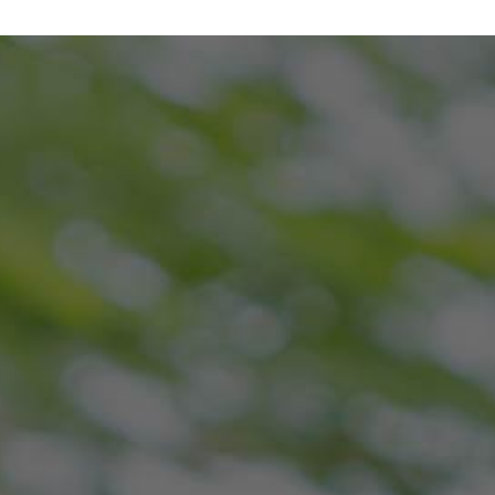
SOUHAITEZ
TENTER
PETITE
UN PRODUIT
VOTRE
BARRIÈRE
FIABLE ? ET
CHANCE SUR
INFRAROUGE
FONCTIONNEL
NOTRE
POUR TOUT
DÈS SA MISE
STAND DE
TYPE DE
SOUS
DÉTECTION
PROTECTION
TENSION ?
PÉRIMÉTRIQUE
PÉRIMÉTRIQUE
MADE IN
FRANCE