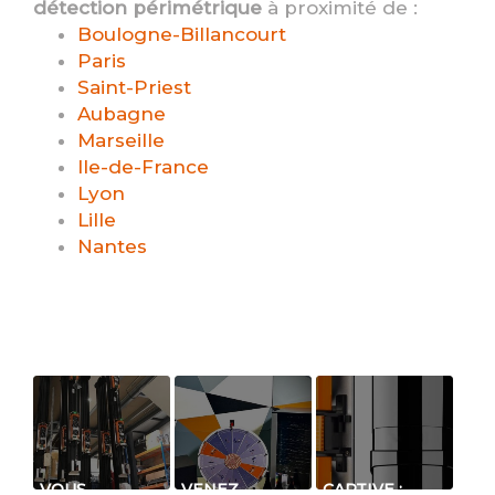
détection périmétrique
à proximité de :
Boulogne-Billancourt
Paris
Saint-Priest
Aubagne
Marseille
Ile-de-France
Lyon
Lille
Nantes
VOUS
VENEZ
CAPTIVE :