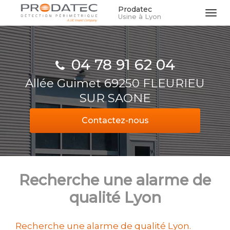
Aller
Prodatec
Tog
Usine à Lyon
au
navi
contenu
principal
04 78 91 62 04
Allée Guimet 69250 FLEURIEU
SUR SAONE
Contactez-
nous
Recherche une alarme de
qualité Lyon
Recherche une alarme de qualité Lyon.