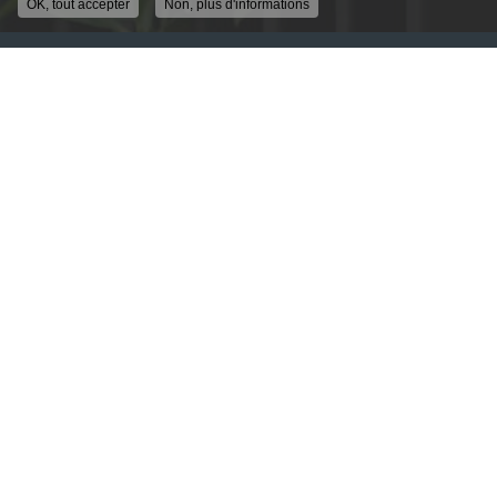
OK, tout accepter
Non, plus d'informations
ENTREPRISE DE SÉCURITÉ À LYON
ALLÉE GUIMET
69250 FLEURIEU SUR SAONE
04 78 91 62 04
DU LUNDI AU VENDREDI
9H - 12H30
14H00 - 18H