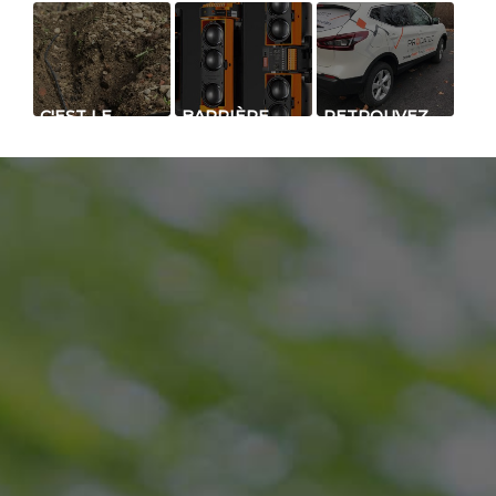
C'EST LE
BARRIÈRE
RETROUVEZ
CHANTIER
INFRAROUGE
NOUS SUR LA
CHEZ
CAPTIVE -
ROUTE DE
PRODATEC !
DÉTECTION
PARTOUT EN
PÉRIMÉTRIQUE
FRANCE
EFFICACE ET
ÉCONOMIQUE