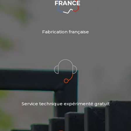
Fabrication française
Service technique expérimenté gratuit