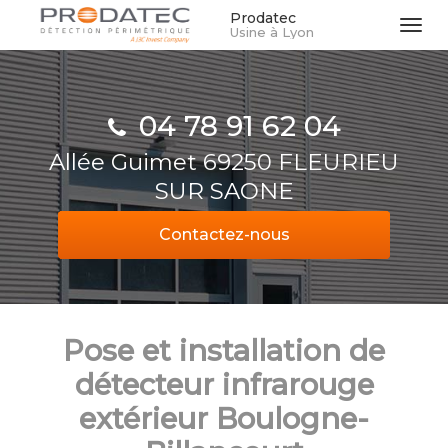
Aller
Prodatec
Tog
Usine à Lyon
au
navi
contenu
principal
04 78 91 62 04
Allée Guimet 69250 FLEURIEU
SUR SAONE
Contactez-
nous
Pose et installation de
détecteur infrarouge
extérieur Boulogne-