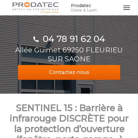
Aller
Prodatec
Tog
Usine à Lyon
au
navi
contenu
principal
04 78 91 62 04
Allée Guimet 69250 FLEURIEU
SUR SAONE
Contactez-
nous
SENTINEL 15 : Barrière à
infrarouge DISCRÈTE pour
la protection d’ouverture