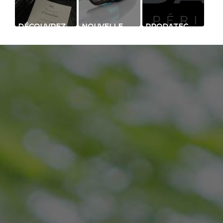
DÉCOUVREZ
NOUVELLE
PRODATEC
NOTRE
GÉNÉRATION
FAIT PEAU
BREVET
DE CÂBLE
NEUVE :
OFFICIEL SUR
SENSOR : +
NOUVEAU
NOTRE
FIABLE +
LOGO POUR
SYSTÈME DE
PRÉCIS -
LA
BARRIÈRE
D'ALARMES
DÉTECTION
INFRAROUGE
INTEMPESTIVES
PÉRIMÉTRIQUE
AUTONOME /
RADIO