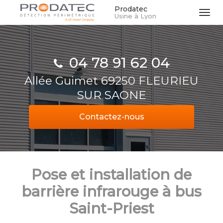
Aller
Prodatec
Tog
Usine à Lyon
au
navi
contenu
principal
04 78 91 62 04
Allée Guimet 69250 FLEURIEU
SUR SAONE
Contactez-
nous
Pose et installation de
barrière infrarouge à bus
Saint-Priest