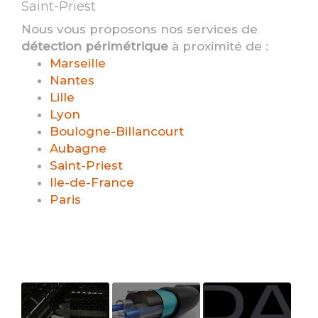
Saint-Priest
Nous vous proposons nos services de
détection périmétrique
à proximité de :
Marseille
Nantes
Lille
Lyon
Boulogne-Billancourt
Aubagne
Saint-Priest
Ile-de-France
Paris