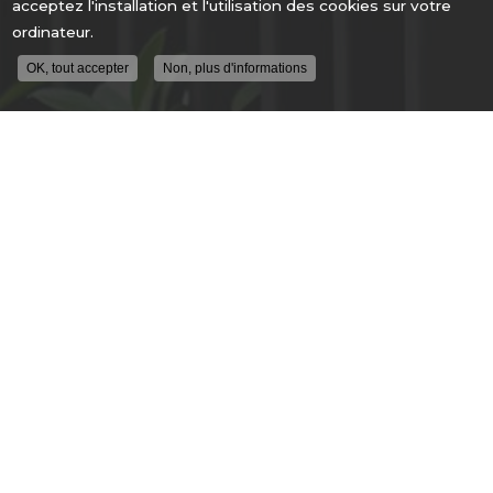
acceptez l'installation et l'utilisation des cookies sur votre
ordinateur.
OK, tout accepter
Non, plus d'informations
ENTREPRISE DE SÉCURITÉ À LYON
ALLÉE GUIMET
69250 FLEURIEU SUR SAONE
04 78 91 62 04
DU LUNDI AU VENDREDI
9H - 12H30
14H00 - 18H