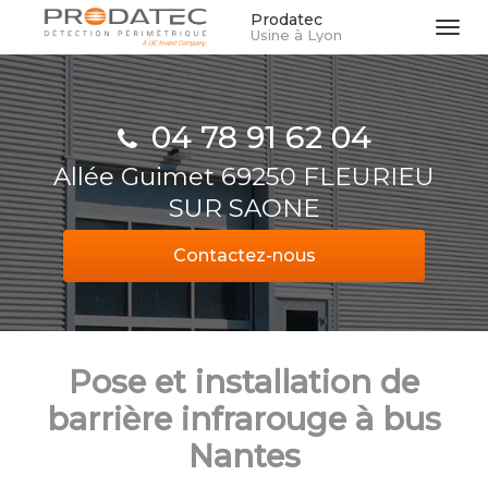
Aller
Prodatec
Tog
Usine à Lyon
au
navi
contenu
principal
04 78 91 62 04
Allée Guimet 69250 FLEURIEU
SUR SAONE
Contactez-
nous
Pose et installation de
barrière infrarouge à bus
Nantes