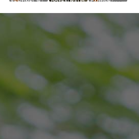
SENTINEL 15 :
POTEAUX SUR
CAPTIVE :
BARRIÈRE À
MESURE
BARRIÈRE À
INFRAROUGE
POUR TOUTES
INFRAROUGE
DISCRÈTE
VOS
STANDARD
POUR LA
ACTIVITÉS
QUADRUPLE
PROTECTION
(VIDÉOSURVEILLANCE,
FAISCEAUX
D’OUVERTURE
INTRUSION,
(FENÊTRE, P...
DÉTECTEUR, ...