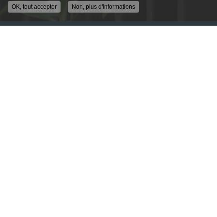
OK, tout accepter
Non, plus d'informations
ENTREPRISE DE SÉCURITÉ À LYON
ALLÉE GUIMET
69250 FLEURIEU SUR SAONE
04 78 91 62 04
DU LUNDI AU VENDREDI
9H - 12H30
14H00 - 18H