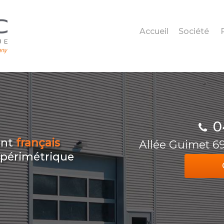
Accueil
Société
0
ant
français
Allée Guimet 
n périmétrique