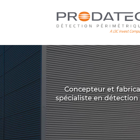
Aller
au
contenu
principal
Concepteur et fabric
spécialiste en détectio