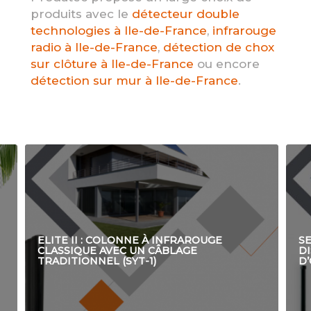
produits avec le
détecteur double
technologies à Ile-de-France
,
infrarouge
radio à Ile-de-France
,
détection de chox
sur clôture à Ile-de-France
ou encore
détection sur mur à Ile-de-France
.
ELITE II : COLONNE À INFRAROUGE
SE
CLASSIQUE AVEC UN CÂBLAGE
D
TRADITIONNEL (SYT-1)
D’