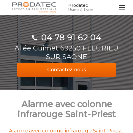
Aller
Prodatec
Tog
Usine à Lyon
au
navi
contenu
principal
04 78 91 62 04
Allée Guimet 69250 FLEURIEU
SUR SAONE
Contactez-
nous
Alarme avec colonne
infrarouge Saint-Priest
Alarme avec colonne infrarouge Saint-Priest.