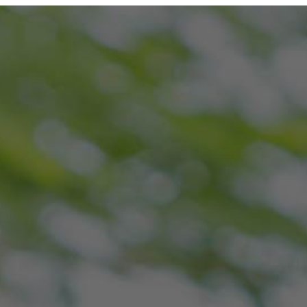
PROTÉGER
BREVET
2021 :
UN MUR ?
OFFICIEL SUR
DÉTECTION
NOUS AVONS
NOTRE
PÉRIMÉTRIQUE
LA SOLUTION !
SYSTÈME DE
NOUVELLE
BARRIÈRE
GÉNÉRATION
INFRAROUGE
AUTONOME /
RADIO