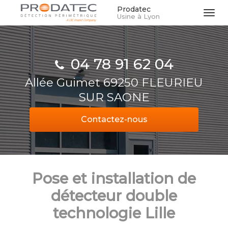
Aller
Prodatec
Tog
Usine à Lyon
au
navi
contenu
principal
04 78 91 62 04
Allée Guimet 69250 FLEURIEU
SUR SAONE
Contactez-
nous
Pose et installation de
détecteur double
technologie Lille