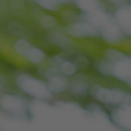
CONDITIONS
EXTRÊMES
(GIVRE, NEIGE,
FROID,
BROUI...