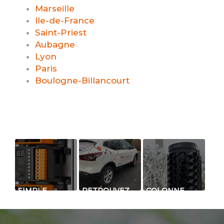
Marseille
Ile-de-France
Saint-Priest
Aubagne
Lyon
Paris
Boulogne-Billancourt
SIMPLE,
RETROUVEZ
COLONNE
RAPIDE ET
NOUS SUR LA
INFRAROUGE
EFFICACE
ROUTE DE
RADIO
PARTOUT EN
RÉSISTANTE
FRANCE
AUX