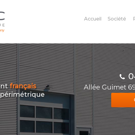
Accueil
Société
0
ant
français
Allée Guimet 
n périmétrique