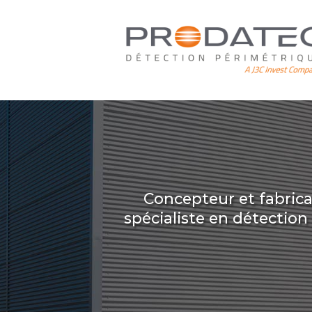
Aller
au
contenu
principal
Concepteur et fabric
spécialiste en détectio