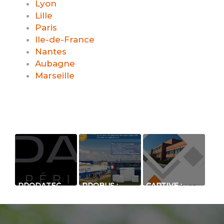
Lyon
Lille
Paris
Ile-de-France
Nantes
Aubagne
Marseille
PRODATEC
PROBUS :
CAPTIVE :
FAIT PEAU
SYSTÈME DE
BARRIÈRE À
NEUVE :
CENTRALISATION
INFRAROUGE
NOUVEAU
DE CONTACT
STANDARD
LOGO POUR
SEC
QUADRUPLE
LA
FAISCEAUX