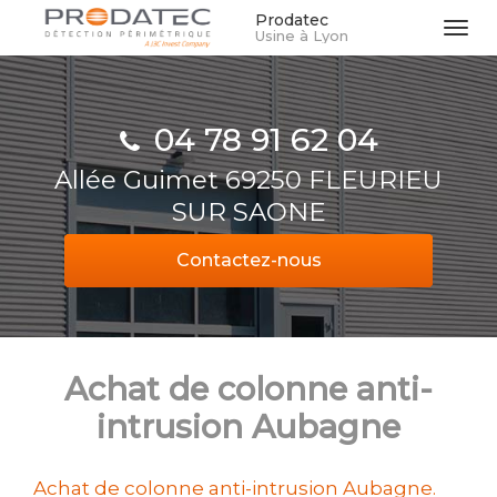
Aller
Prodatec
Tog
Usine à Lyon
au
navi
contenu
principal
04 78 91 62 04
Allée Guimet 69250 FLEURIEU
SUR SAONE
Contactez-
nous
Achat de colonne anti-
intrusion Aubagne
Achat de colonne anti-intrusion Aubagne.