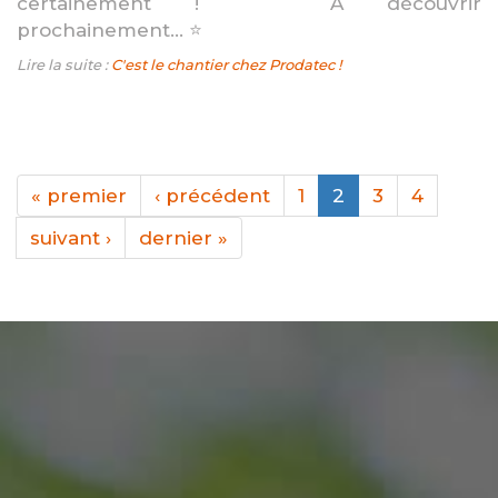
certainement ! A découvrir
prochainement... ⭐️
Lire la suite :
C'est le chantier chez Prodatec !
« premier
‹ précédent
1
2
3
4
suivant ›
dernier »