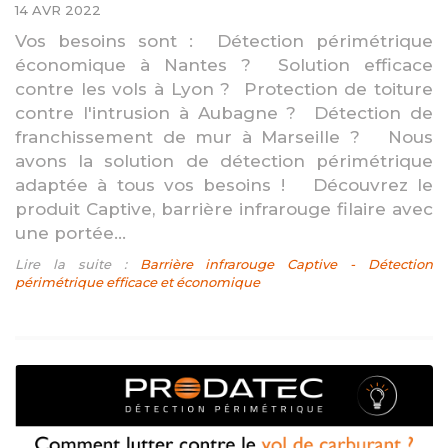
14 AVR 2022
Vos besoins sont : Détection périmétrique
économique à Nantes ? Solution efficace
contre les vols à Lyon ? Protection de toiture
contre l'intrusion à Aubagne ? Détection de
franchissement de mur à Marseille ? Nous
avons la solution de détection périmétrique
adaptée à tous vos besoins ! Découvrez le
produit Captive, barrière infrarouge filaire avec
une portée...
Lire la suite :
Barrière infrarouge Captive - Détection
périmétrique efficace et économique