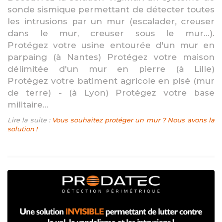
sonde sismique permettant de détecter toutes
les intrusions par un mur (escalader, creuser
dans le mur, creuser sous le mur...).
Protégez votre usine entourée d'un mur en
parpaing (à Nantes) Protégez votre maison
délimitée d'un mur en pierre (à Lille)
Protégez votre batiment agricole en pisé (mur
de terre) - (à Lyon) Protégez votre base
militaire...
Lire la suite :
Vous souhaitez protéger un mur ? Nous avons la
solution !