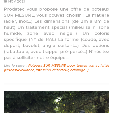
18 NOV 2021
Prodatec vous propose une offre de poteaux
SUR MESURE, vous pouvez choisir : La matière
(acier, inox...) Les dimensions (de 2m à 8m de
haut) Un traitement spécial (milieu salin, zone
humide, zone avec neige...) Un coloris
spécifique (N° de RAL) La forme (coudé, avec
déport, bavolet, angle sortant...) Des options
(rabattable, avec trappe, pré-percé...) N'hésitez
pas à solliciter notre équipe...
Lire la suite :
Poteaux SUR MESURE pour toutes vos activités
(vidéosurveillance, intrusion, détecteur, éclairage...)