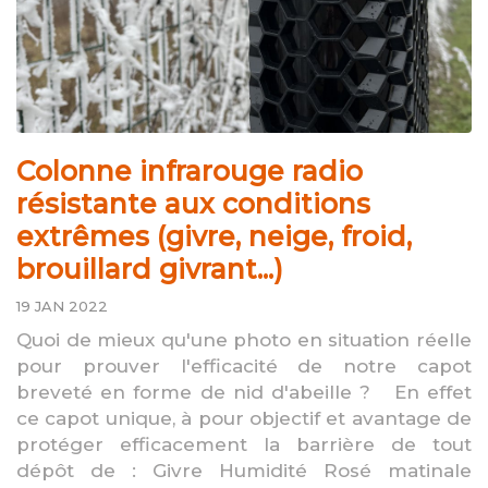
Colonne infrarouge radio
résistante aux conditions
extrêmes (givre, neige, froid,
brouillard givrant...)
19 JAN 2022
Quoi de mieux qu'une photo en situation réelle
pour prouver l'efficacité de notre capot
breveté en forme de nid d'abeille ? En effet
ce capot unique, à pour objectif et avantage de
protéger efficacement la barrière de tout
dépôt de : Givre Humidité Rosé matinale