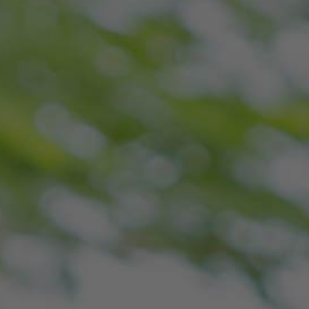
SUR CLÔTURE
LA
QUADRUPLE
DOUBLE
FABRICATION
FAISCEAUX
ZONE
FRANÇAISE