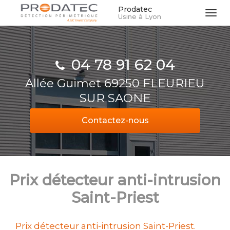
Aller
Prodatec
Tog
Usine à Lyon
au
navi
contenu
principal
04 78 91 62 04
Allée Guimet 69250 FLEURIEU
SUR SAONE
Contactez-
nous
Prix détecteur anti-intrusion
Saint-Priest
Prix détecteur anti-intrusion Saint-Priest.