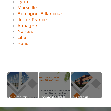
Lyon
Marseille
Boulogne-Billancourt
Ile-de-France
Aubagne
Nantes
Lille
Paris
VIGITACT :
CONGÉS ÉTÉ
CAPTIVE :
SYSTÈME DE
2022 - UN
BARRIÈRE À
DÉTECTION
REPOS BIEN
INFRAROUGE
DE CHOCS
MÉRITÉ POUR
STANDARD