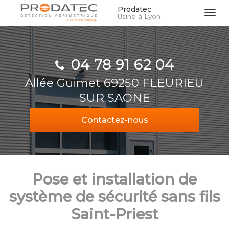
Aller
Prodatec
Tog
Usine à Lyon
au
navi
contenu
principal
04 78 91 62 04
Allée Guimet 69250 FLEURIEU
SUR SAONE
Contactez-
nous
Pose et installation de
système de sécurité sans fils
Saint-Priest