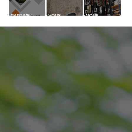
CAPTIVE :
VOUS
VOUS
BARRIÈRE À
SOUHAITEZ
SOUHAITEZ
INFRAROUGE
PROTÉGER
UN PRODUIT
STANDARD
UN MUR ?
FIABLE ? ET
DOUBLE
NOUS AVONS
FONCTIONNEL
FAISCEAUX
LA SOLUTION !
DÈS SA MISE
SOUS
TENSION ?