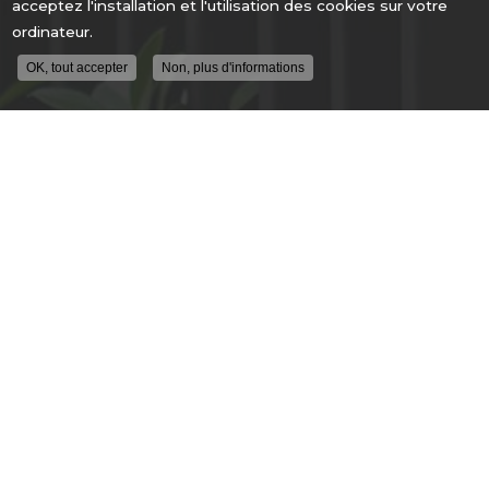
acceptez l'installation et l'utilisation des cookies sur votre
ordinateur.
OK, tout accepter
Non, plus d'informations
ENTREPRISE DE SÉCURITÉ À LYON
ALLÉE GUIMET
69250 FLEURIEU SUR SAONE
04 78 91 62 04
DU LUNDI AU VENDREDI
9H - 12H30
14H00 - 18H