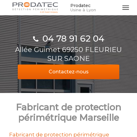
Aller
Prodatec
Tog
Usine à Lyon
au
navi
contenu
principal
04 78 91 62 04
Allée Guimet 69250 FLEURIEU
SUR SAONE
Contactez-
nous
Fabricant de protection
périmétrique Marseille
Fabricant de protection périmétrique