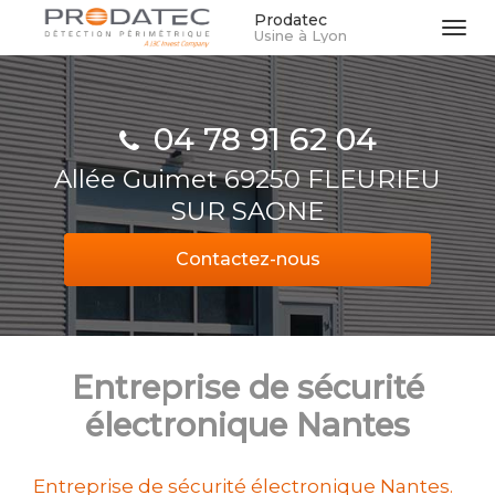
Aller
Prodatec
Tog
Usine à Lyon
au
navi
contenu
principal
04 78 91 62 04
Allée Guimet 69250 FLEURIEU
SUR SAONE
Contactez-
nous
Entreprise de sécurité
électronique Nantes
Entreprise de sécurité électronique Nantes.