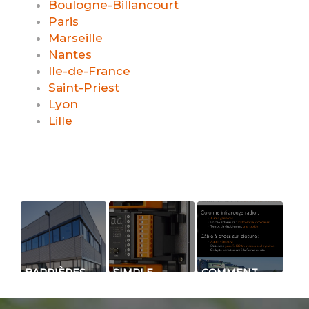
Boulogne-Billancourt
Paris
Marseille
Nantes
Ile-de-France
Saint-Priest
Lyon
Lille
BARRIÈRES
SIMPLE,
COMMENT
INFRAROUGES
RAPIDE ET
LUTTER
ANTI-
EFFICACE
CONTRE LE
INTRUSION
VOL DE