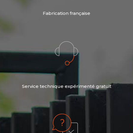
Fabrication française
Service technique expérimenté gratuit