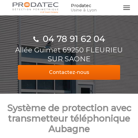
Aller
Prodatec
Tog
Usine à Lyon
au
navi
contenu
principal
04 78 91 62 04
Allée Guimet 69250 FLEURIEU
SUR SAONE
Contactez-
nous
Système de protection avec
transmetteur téléphonique
Aubagne