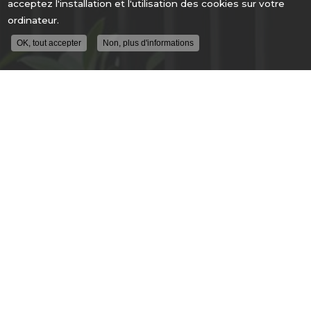
acceptez l'installation et l'utilisation des cookies sur votre
ordinateur.
OK, tout accepter
Non, plus d'informations
ENTREPRISE DE SÉCURITÉ À LYON
ALLÉE GUIMET
69250 FLEURIEU SUR SAONE
04 78 91 62 04
DU LUNDI AU VENDREDI
9H - 12H30
14H00 - 18H