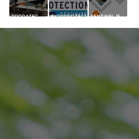
PRODATEC
EXPOPROTECTION
SENTINEL 15 :
VIENT DE
2021 -
BARRIÈRE À
RÉNOVER
RETROUVEZ
INFRAROUGE
UNE PARTIE
AU SALON
DISCRÈTE
DE SA ZONE
INTERNATIONAL
POUR LA
PRODUCTION
DE LA
PROTECTION
À LYON
SÉCURITÉ
D’OUVERTURE
(FENÊTRE, P...