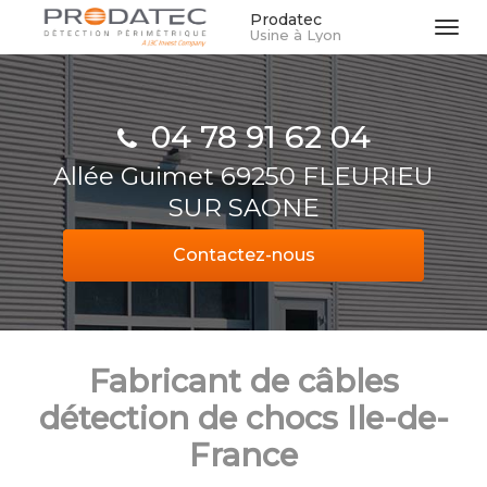
Aller
Prodatec
Tog
Usine à Lyon
au
navi
contenu
principal
04 78 91 62 04
Allée Guimet 69250 FLEURIEU
SUR SAONE
Contactez-
nous
Fabricant de câbles
détection de chocs Ile-de-
France