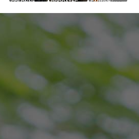
COLONNE
PRODATEC
CAPTIVE :
INFRAROUGE
VIENT DE
BARRIÈRE À
RADIO
RÉNOVER
INFRAROUGE
RÉSISTANTE
UNE PARTIE
STANDARD
AUX
DE SA ZONE
DOUBLE
CONDITIONS
PRODUCTION
FAISCEAUX
EXTRÊMES
À LYON
(GIVRE, NEIGE,
FROID,
BROUI...