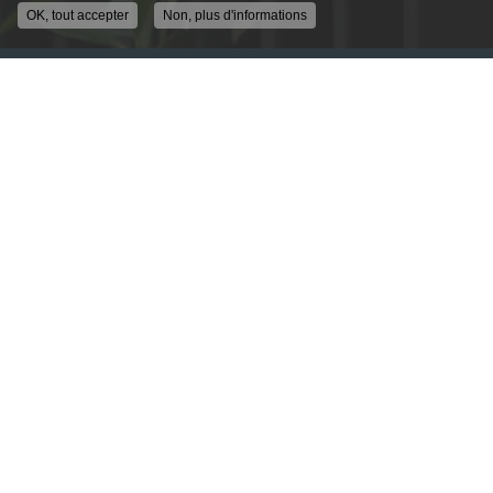
OK, tout accepter
Non, plus d'informations
ENTREPRISE DE SÉCURITÉ À LYON
ALLÉE GUIMET
69250 FLEURIEU SUR SAONE
04 78 91 62 04
DU LUNDI AU VENDREDI
9H - 12H30
14H00 - 18H